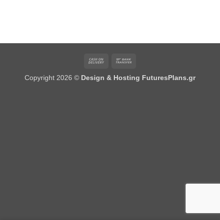
Cash
Bank
On
Transfer
Copyright 2026 ©
Design & Hosting FuturesPlans.gr
Delivery