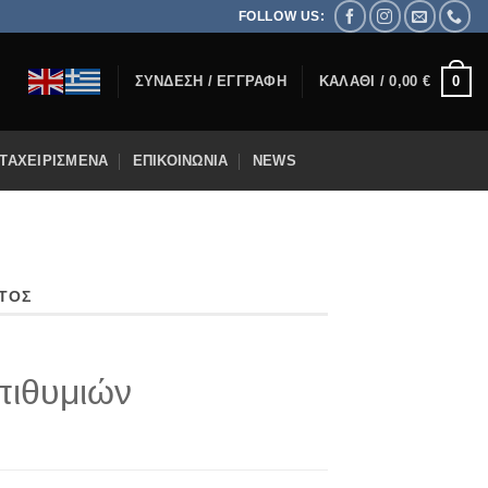
FOLLOW US:
0
ΣΎΝΔΕΣΗ / ΕΓΓΡΑΦΉ
ΚΑΛΆΘΙ /
0,00
€
ΤΑΧΕΙΡΙΣΜΈΝΑ
ΕΠΙΚΟΙΝΩΝΊΑ
NEWS
ΤΟΣ
πιθυμιών