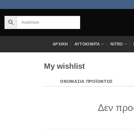
Μετάβαση
στο
περιεχόμενο
ΑΡΧΙΚΉ
ΑΥΤΟΚΊΝΗΤΑ
NITRO
My wishlist
ΟΝΟΜΑΣΊΑ ΠΡΟΪΌΝΤΟΣ
Δεν προ