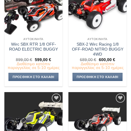
ΑΥΤΟΚΊΝΗΤΑ
ΑΥΤΟΚΊΝΗΤΑ
Wirc SBX RTR 1/8 OFF-
SBX-2 Wirc Racing 1/8
ROAD ELECTRIC BUGGY
OFF-ROAD NITRO BUGGY
4WD
Original
Η
Original
Η
899,00
€
599,00
€
689,00
€
600,00
€
price
τρέχουσα
price
τρέχουσ
Διαθέσιμο κατόπιν
Διαθέσιμο κατόπιν
was:
τιμή
was:
τιμή
παραγγελίας σε 5-10 ημέρες
παραγγελίας σε 5-10 ημέρες
899,00 €.
είναι:
689,00 €.
είναι:
599,00 €.
600,00 €
ΠΡΟΣΘΉΚΗ ΣΤΟ ΚΑΛΆΘΙ
ΠΡΟΣΘΉΚΗ ΣΤΟ ΚΑΛΆΘΙ
Πρόσθήκη
Πρόσθήκη
στην λίστα
στην λίστα
επιθυμιών
επιθυμιών