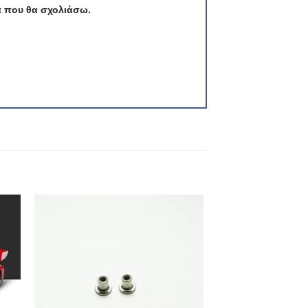
ά που θα σχολιάσω.
ήκη
Πρόσθήκη
στα
στην λίστα
ιών
επιθυμιών