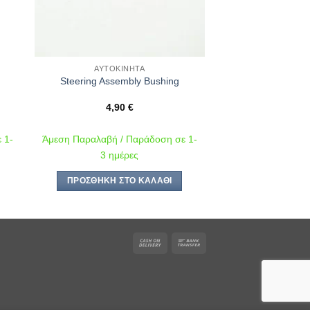
ΑΥΤΟΚΊΝΗΤΑ
Steering Assembly Bushing
4,90
€
 1-
Άμεση Παραλαβή / Παράδοση σε 1-
3 ημέρες
ΠΡΟΣΘΉΚΗ ΣΤΟ ΚΑΛΆΘΙ
Cash
Bank
On
Transfer
Delivery