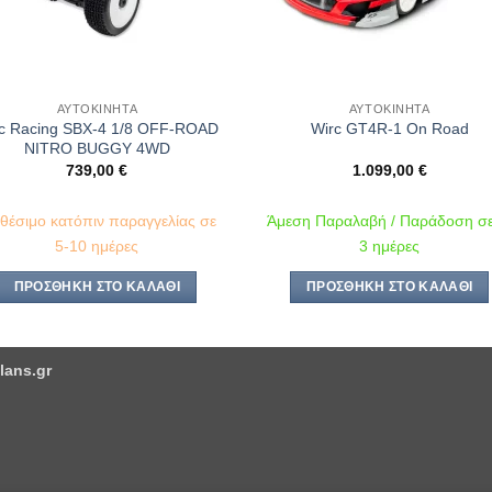
ΑΥΤΟΚΊΝΗΤΑ
ΑΥΤΟΚΊΝΗΤΑ
c Racing SBX-4 1/8 OFF-ROAD
Wirc GT4R-1 On Road
NITRO BUGGY 4WD
739,00
€
1.099,00
€
αθέσιμο κατόπιν παραγγελίας σε
Άμεση Παραλαβή / Παράδοση σε
5-10 ημέρες
3 ημέρες
ΠΡΟΣΘΉΚΗ ΣΤΟ ΚΑΛΆΘΙ
ΠΡΟΣΘΉΚΗ ΣΤΟ ΚΑΛΆΘΙ
lans.gr