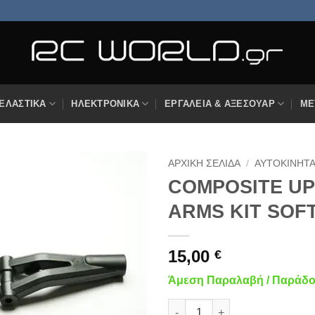
ΕΛΑΣΤΙΚΆ
ΗΛΕΚΤΡΟΝΙΚΆ
ΕΡΓΑΛΕΊΑ & ΑΞΕΣΟΥΆΡ
ΜΕ
ΑΡΧΙΚΉ ΣΕΛΊΔΑ
/
ΑΥΤΟΚΊΝΗΤ
COMPOSITE U
Πρόσθήκη
ARMS KIT SOF
στην
λίστα
επιθυμιών
15,00
€
Άμεση Παραλαβή / Παράδοσ
COMPOSITE UPPER FRONT AR