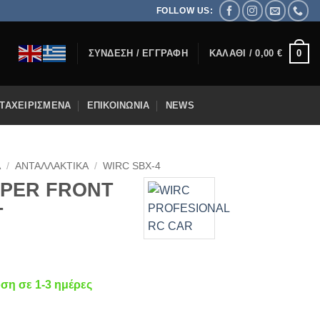
FOLLOW US:
0
ΣΎΝΔΕΣΗ / ΕΓΓΡΑΦΉ
ΚΑΛΆΘΙ /
0,00
€
ΤΑΧΕΙΡΙΣΜΈΝΑ
ΕΠΙΚΟΙΝΩΝΊΑ
NEWS
Α
/
ΑΝΤΑΛΛΑΚΤΙΚΆ
/
WIRC SBX-4
PPER FRONT
T
η σε 1-3 ημέρες
MS KIT SOFT ποσότητα