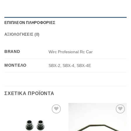
ΕΠΙΠΛΈΟΝ ΠΛΗΡΟΦΟΡΊΕΣ
ΑΞΙΟΛΟΓΉΣΕΙΣ (0)
BRAND
Wirc Profesional Rc Car
ΜΟΝΤΈΛΟ
SBX-2, SBX-4, SBX-4E
ΣΧΕΤΙΚΆ ΠΡΟΪΌΝΤΑ
Πρόσθήκη
Πρόσθήκη
στην λίστα
στην λίστα
επιθυμιών
επιθυμιών