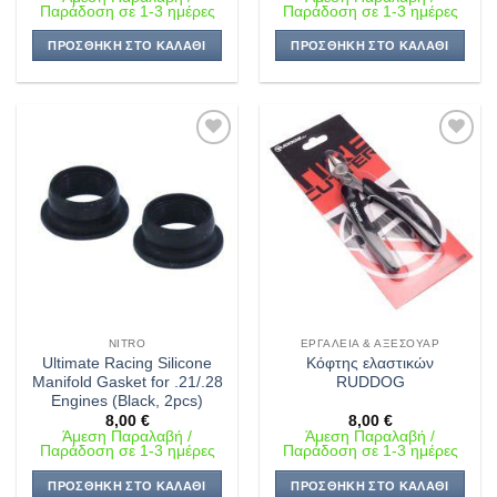
Παράδοση σε 1-3 ημέρες
Παράδοση σε 1-3 ημέρες
ΠΡΟΣΘΉΚΗ ΣΤΟ ΚΑΛΆΘΙ
ΠΡΟΣΘΉΚΗ ΣΤΟ ΚΑΛΆΘΙ
Πρόσθήκη
Πρόσθήκη
στην λίστα
στην λίστα
επιθυμιών
επιθυμιών
NITRO
ΕΡΓΑΛΕΊΑ & ΑΞΕΣΟΥΆΡ
Ultimate Racing Silicone
Κόφτης ελαστικών
Manifold Gasket for .21/.28
RUDDOG
Engines (Black, 2pcs)
8,00
€
8,00
€
Άμεση Παραλαβή /
Άμεση Παραλαβή /
Παράδοση σε 1-3 ημέρες
Παράδοση σε 1-3 ημέρες
ΠΡΟΣΘΉΚΗ ΣΤΟ ΚΑΛΆΘΙ
ΠΡΟΣΘΉΚΗ ΣΤΟ ΚΑΛΆΘΙ