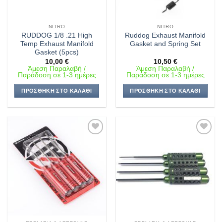
NITRO
NITRO
RUDDOG 1/8 .21 High
Ruddog Exhaust Manifold
Temp Exhaust Manifold
Gasket and Spring Set
Gasket (5pcs)
10,00
€
10,50
€
Άμεση Παραλαβή /
Άμεση Παραλαβή /
Παράδοση σε 1-3 ημέρες
Παράδοση σε 1-3 ημέρες
ΠΡΟΣΘΉΚΗ ΣΤΟ ΚΑΛΆΘΙ
ΠΡΟΣΘΉΚΗ ΣΤΟ ΚΑΛΆΘΙ
Πρόσθήκη
Πρόσθήκη
στην λίστα
στην λίστα
επιθυμιών
επιθυμιών