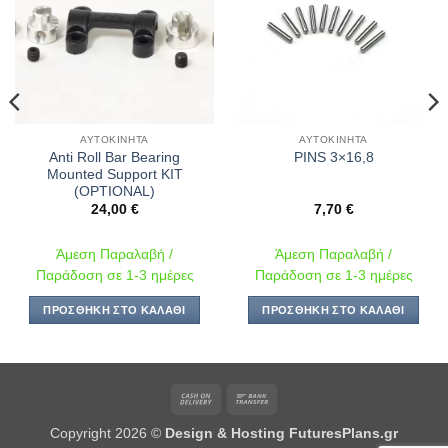
επιθυμιών
επιθυμιών
ΑΥΤΟΚΊΝΗΤΑ
ΑΥΤΟΚΊΝΗΤΑ
Anti Roll Bar Bearing
PINS 3×16,8
Mounted Support KIT
(OPTIONAL)
24,00
€
7,70
€
Άμεση Παραλαβή /
Άμεση Παραλαβή /
Παράδοση σε 1-3 ημέρες
Παράδοση σε 1-3 ημέρες
ΠΡΟΣΘΉΚΗ ΣΤΟ ΚΑΛΆΘΙ
ΠΡΟΣΘΉΚΗ ΣΤΟ ΚΑΛΆΘΙ
Cash
Bank
On
Transfer
Copyright 2026 ©
Design & Hosting FuturesPlans.gr
Delivery