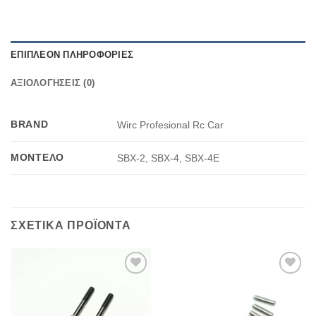
ΕΠΙΠΛΈΟΝ ΠΛΗΡΟΦΟΡΊΕΣ
ΑΞΙΟΛΟΓΉΣΕΙΣ (0)
BRAND
Wirc Profesional Rc Car
ΜΟΝΤΈΛΟ
SBX-2, SBX-4, SBX-4E
ΣΧΕΤΙΚΆ ΠΡΟΪΌΝΤΑ
Πρόσθήκη
Πρόσθήκη
στην λίστα
στην λίστα
επιθυμιών
επιθυμιών