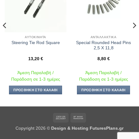
ΑΥΤΟΚΊΝΗΤΑ
ΑΝΤΑΛΛΑΚΤΙΚΆ
Special Rounded Head Pins
Steering Tie Rod Square
2,5 X 11,8
13,20
€
8,80
€
Άμεση Παραλαβή /
Άμεση Παραλαβή /
Παράδοση σε 1-3 ημέρες
Παράδοση σε 1-3 ημέρες
ΠΡΟΣΘΉΚΗ ΣΤΟ ΚΑΛΆΘΙ
ΠΡΟΣΘΉΚΗ ΣΤΟ ΚΑΛΆΘΙ
Cash
Bank
On
Transfer
Copyright 2026 ©
Design & Hosting FuturesPlans.gr
Delivery