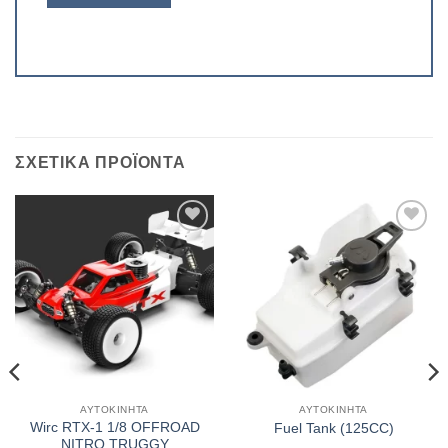
ΣΧΕΤΙΚΆ ΠΡΟΪΌΝΤΑ
Πρόσθήκη
Πρόσθήκη
στην λίστα
στην λίστα
επιθυμιών
επιθυμιών
ΑΥΤΟΚΊΝΗΤΑ
ΑΥΤΟΚΊΝΗΤΑ
Wirc RTX-1 1/8 OFFROAD
Fuel Tank (125CC)
NITRO TRUGGY