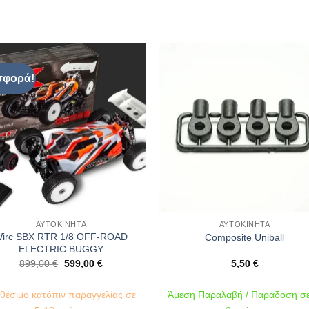
σφορά!
Πρόσθήκη
Πρόσθ
στην λίστα
στην λί
επιθυμιών
επιθυμ
ΑΥΤΟΚΊΝΗΤΑ
ΑΥΤΟΚΊΝΗΤΑ
irc SBX RTR 1/8 OFF-ROAD
Composite Uniball
ELECTRIC BUGGY
Original
Η
899,00
€
599,00
€
5,50
€
price
τρέχουσα
was:
τιμή
899,00 €.
είναι:
αθέσιμο κατόπιν παραγγελίας σε
Άμεση Παραλαβή / Παράδοση σε
599,00 €.