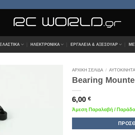
ΕΛΑΣΤΙΚΆ
ΗΛΕΚΤΡΟΝΙΚΆ
ΕΡΓΑΛΕΊΑ & ΑΞΕΣΟΥΆΡ
ΜΕ
ΑΡΧΙΚΉ ΣΕΛΊΔΑ
/
ΑΥΤΟΚΊΝΗΤ
Bearing Mounte
Πρόσθήκη
στην
λίστα
6,00
€
επιθυμιών
Άμεση Παραλαβή / Παράδοσ
ΠΡΟΣΘ