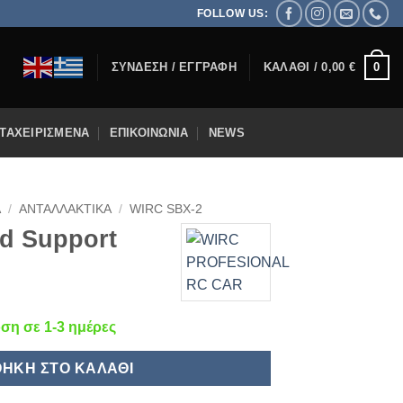
FOLLOW US:
0
ΣΎΝΔΕΣΗ / ΕΓΓΡΑΦΉ
ΚΑΛΆΘΙ /
0,00
€
ΤΑΧΕΙΡΙΣΜΈΝΑ
ΕΠΙΚΟΙΝΩΝΊΑ
NEWS
Α
/
ΑΝΤΑΛΛΑΚΤΙΚΆ
/
WIRC SBX-2
d Support
η σε 1-3 ημέρες
ΉΚΗ ΣΤΟ ΚΑΛΆΘΙ