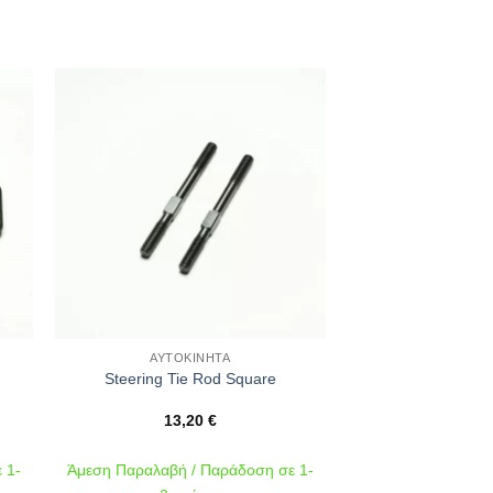
ήκη
Πρόσθήκη
στα
στην λίστα
ιών
επιθυμιών
ΑΥΤΟΚΊΝΗΤΑ
Steering Tie Rod Square
13,20
€
 1-
Άμεση Παραλαβή / Παράδοση σε 1-