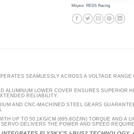
Μάρκα:
REDS Racing
PERATES SEAMLESSLY ACROSS A VOLTAGE RANGE OF
D ALUMINUM LOWER COVER ENSURES SUPERIOR HEA
TENDED RELIABILITY.
NIUM AND CNC-MACHINED STEEL GEARS GUARANTEE
.
ITH UP TO 50.1KG/CM (695.8OZ/IN) TORQUE AND A 
HIS SERVO DELIVERS THE POWER AND SPEED REQUIR
INTEGRATES FLYSKY’S I-BUS2 TECHNOLOGY, 