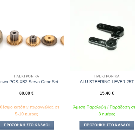
Πρόσθήκη
Πρόσθ
στην λίστα
στην λί
επιθυμιών
επιθυμ
ΗΛΕΚΤΡΟΝΙΚΆ
ΗΛΕΚΤΡΟΝΙΚΆ
nwa PGS-XB2 Servo Gear Set
ALU STEERING LEVER 25T
80,00
€
15,40
€
αθέσιμο κατόπιν παραγγελίας σε
Άμεση Παραλαβή / Παράδοση σε
5-10 ημέρες
3 ημέρες
ΠΡΟΣΘΉΚΗ ΣΤΟ ΚΑΛΆΘΙ
ΠΡΟΣΘΉΚΗ ΣΤΟ ΚΑΛΆΘΙ