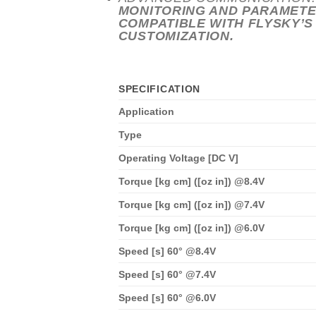
MONITORING AND PARAMETER
COMPATIBLE WITH FLYSKY’S
CUSTOMIZATION.
SPECIFICATION
Application
Type
Operating Voltage [DC V]
Torque [kg cm] ([oz in]) @8.4V
Torque [kg cm] ([oz in]) @7.4V
Torque [kg cm] ([oz in]) @6.0V
Speed [s] 60° @8.4V
Speed [s] 60° @7.4V
Speed [s] 60° @6.0V