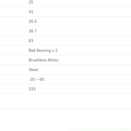
25
41
20.5
38.7
83
Ball Bearing x 2
Brushless Motor
Steel
-20 – 60
333