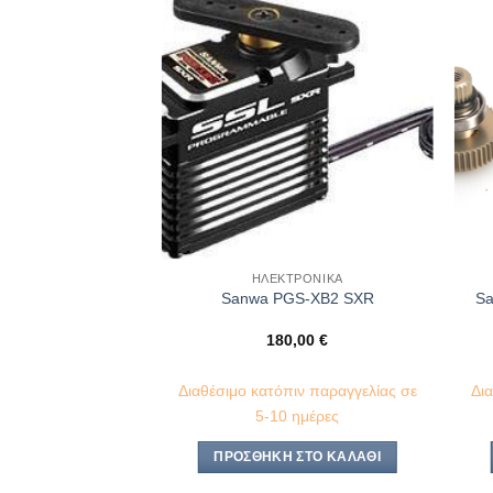
Πρόσθήκη
Πρόσθήκη
στην λίστα
στην λίστα
επιθυμιών
επιθυμιών
 ΑΞΕΣΟΥΆΡ
ΗΛΕΚΤΡΟΝΙΚΆ
 Receiver + PGS-
Sanwa PGS-XB2 SXR
Sa
 Servo
,00
€
180,00
€
ιν παραγγελίας σε
Διαθέσιμο κατόπιν παραγγελίας σε
Δι
 ημέρες
5-10 ημέρες
ΣΤΟ ΚΑΛΆΘΙ
ΠΡΟΣΘΉΚΗ ΣΤΟ ΚΑΛΆΘΙ