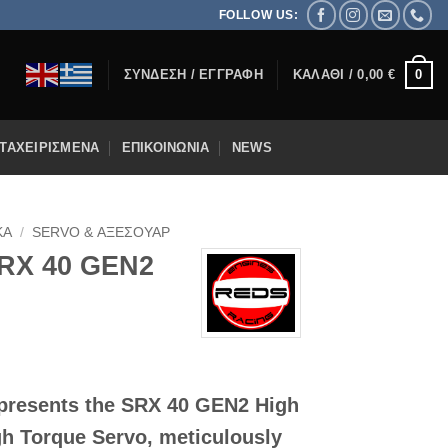
FOLLOW US:
0
ΣΎΝΔΕΣΗ / ΕΓΓΡΑΦΉ
ΚΑΛΆΘΙ /
0,00
€
ΤΑΧΕΙΡΙΣΜΈΝΑ
ΕΠΙΚΟΙΝΩΝΊΑ
NEWS
ΚΆ
/
SERVO & ΑΞΕΣΟΥΆΡ
RX 40 GEN2
ρέχουσα
presents the
SRX 40 GEN2 High
ιμή
ίναι:
gh Torque Servo
, meticulously