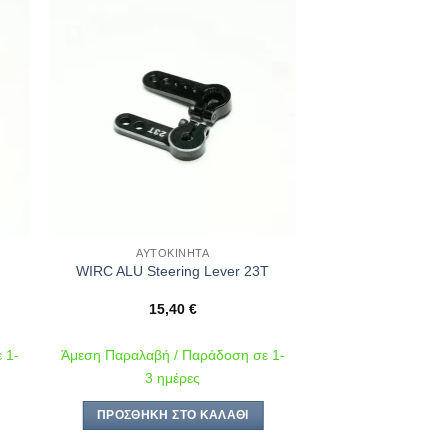
ήκη
Πρόσθήκη
στα
στην λίστα
ιών
επιθυμιών
ΑΥΤΟΚΊΝΗΤΑ
WIRC ALU Steering Lever 23T
15,40
€
 1-
Άμεση Παραλαβή / Παράδοση σε 1-
3 ημέρες
ΠΡΟΣΘΉΚΗ ΣΤΟ ΚΑΛΆΘΙ