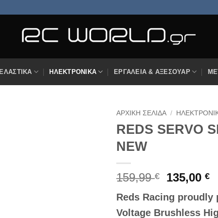
ΕΛΑΣΤΙΚΆ
ΗΛΕΚΤΡΟΝΙΚΆ
ΕΡΓΑΛΕΊΑ & ΑΞΕΣΟΥΆΡ
ΜΕ
ΑΡΧΙΚΉ ΣΕΛΊΔΑ
/
ΗΛΕΚΤΡΟΝΙ
REDS SERVO S
Πρόσθήκη
NEW
στην
λίστα
επιθυμιών
Original
Η
159,99
135,00
€
€
price
τ
Reds Racing proudly 
was:
τ
159,99 €.
ε
Voltage Brushless Hi