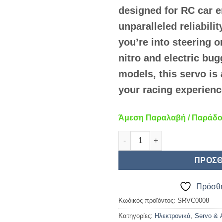
1
designed for RC car 
unparalleled reliabil
you’re into steering o
nitro and electric bug
models, this servo is
your racing experienc
Άμεση Παραλαβή / Παράδοσ
REDS SERVO SRX 40 GEN2 NE
ΠΡΟΣΘ
Πρόσθή
Κωδικός προϊόντος:
SRVC0008
Κατηγορίες:
Ηλεκτρονικά
,
Servo & 