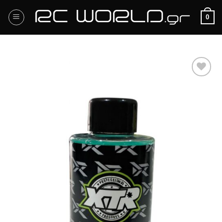
Μετάβαση
0
στο
περιεχόμενο
Πρόσθήκη
στην
λίστα
επιθυμιών