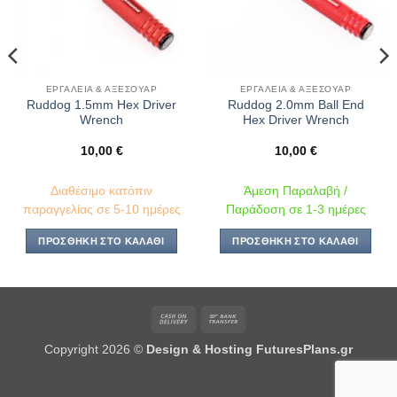
ΕΡΓΑΛΕΊΑ & ΑΞΕΣΟΥΆΡ
ΕΡΓΑΛΕΊΑ & ΑΞΕΣΟΥΆΡ
Ruddog 1.5mm Hex Driver
Ruddog 2.0mm Ball End
Wrench
Hex Driver Wrench
10,00
€
10,00
€
Διαθέσιμο κατόπιν
Άμεση Παραλαβή /
παραγγελίας σε 5-10 ημέρες
Παράδοση σε 1-3 ημέρες
ΠΡΟΣΘΉΚΗ ΣΤΟ ΚΑΛΆΘΙ
ΠΡΟΣΘΉΚΗ ΣΤΟ ΚΑΛΆΘΙ
Cash
Bank
On
Transfer
Copyright 2026 ©
Design & Hosting FuturesPlans.gr
Delivery