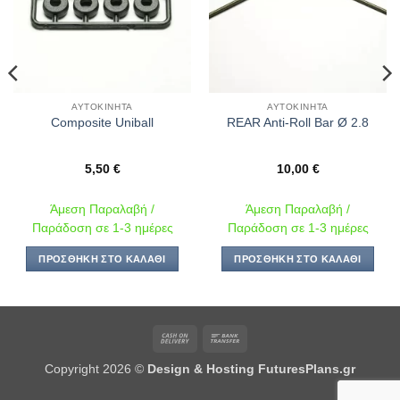
ΑΥΤΟΚΊΝΗΤΑ
ΑΥΤΟΚΊΝΗΤΑ
Composite Uniball
REAR Anti-Roll Bar Ø 2.8
5,50
€
10,00
€
Άμεση Παραλαβή /
Άμεση Παραλαβή /
Παράδοση σε 1-3 ημέρες
Παράδοση σε 1-3 ημέρες
ΠΡΟΣΘΉΚΗ ΣΤΟ ΚΑΛΆΘΙ
ΠΡΟΣΘΉΚΗ ΣΤΟ ΚΑΛΆΘΙ
Cash
Bank
On
Transfer
Copyright 2026 ©
Design & Hosting FuturesPlans.gr
Delivery