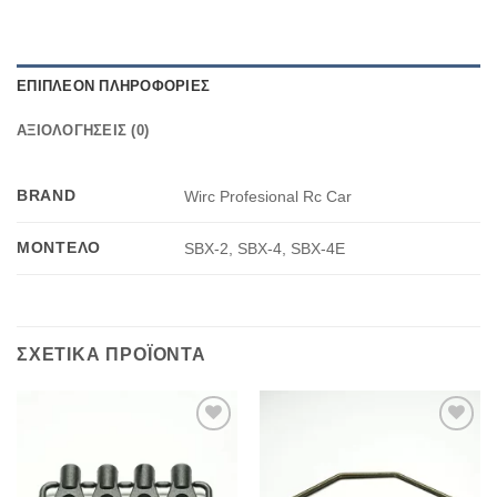
ΕΠΙΠΛΈΟΝ ΠΛΗΡΟΦΟΡΊΕΣ
ΑΞΙΟΛΟΓΉΣΕΙΣ (0)
BRAND
Wirc Profesional Rc Car
ΜΟΝΤΈΛΟ
SBX-2, SBX-4, SBX-4E
ΣΧΕΤΙΚΆ ΠΡΟΪΌΝΤΑ
Πρόσθήκη
Πρόσθήκη
στην λίστα
στην λίστα
επιθυμιών
επιθυμιών