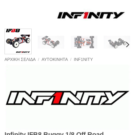
ΑΡΧΙΚΉ ΣΕΛΊΔΑ
/
ΑΥΤΟΚΊΝΗΤΑ
/
INF1NITY
Infinity IFB8 Buggy 1/8 Off Road