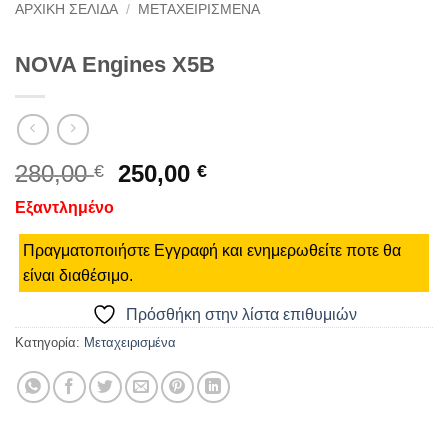
ΑΡΧΙΚΉ ΣΕΛΊΔΑ
/
ΜΕΤΑΧΕΙΡΙΣΜΈΝΑ
NOVA Engines X5B
Original
Η
280,00
250,00
€
€
price
τρέχουσα
Εξαντλημένο
was:
τιμή
280,00 €.
είναι:
Πραγματοποιήστε Εγγραφή και ενημερωθείτε ποτε θα
250,00 €.
είναι διαθέσιμο.
Πρόσθήκη στην λίστα επιθυμιών
Κατηγορία:
Μεταχειρισμένα