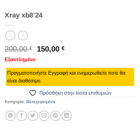
Xray xb8’24
Original
Η
200,00
150,00
€
€
price
τρέχουσα
Εξαντλημένο
was:
τιμή
200,00 €.
είναι:
Πραγματοποιήστε Εγγραφή και ενημερωθείτε ποτε θα
150,00 €.
είναι διαθέσιμο.
Πρόσθήκη στην λίστα επιθυμιών
Κατηγορία:
Μεταχειρισμένα