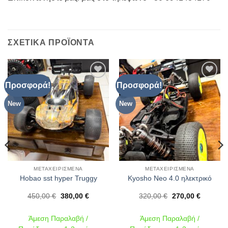
ΣΧΕΤΙΚΆ ΠΡΟΪΌΝΤΑ
Προσφορά!
Προσφορά!
Πρόσθήκη
Πρόσθήκη
στην λίστα
στην λίστα
επιθυμιών
επιθυμιών
New
New
ΜΕΤΑΧΕΙΡΙΣΜΈΝΑ
ΜΕΤΑΧΕΙΡΙΣΜΈΝΑ
Hobao sst hyper Truggy
Kyosho Neo 4.0 ηλεκτρικό
Original
Η
Original
Η
450,00
€
380,00
€
320,00
€
270,00
€
price
τρέχουσα
price
τρέχουσ
was:
τιμή
was:
τιμή
450,00 €.
είναι:
320,00 €.
είναι:
Άμεση Παραλαβή /
Άμεση Παραλαβή /
380,00 €.
270,00 €