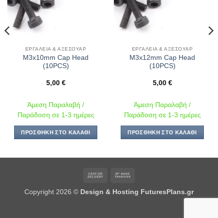
ΕΡΓΑΛΕΊΑ & ΑΞΕΣΟΥΆΡ
ΕΡΓΑΛΕΊΑ & ΑΞΕΣΟΥΆΡ
M3x10mm Cap Head
M3x12mm Cap Head
(10PCS)
(10PCS)
5,00
€
5,00
€
Άμεση Παραλαβή /
Άμεση Παραλαβή /
Παράδοση σε 1-3 ημέρες
Παράδοση σε 1-3 ημέρες
ΠΡΟΣΘΉΚΗ ΣΤΟ ΚΑΛΆΘΙ
ΠΡΟΣΘΉΚΗ ΣΤΟ ΚΑΛΆΘΙ
Cash
Bank
On
Transfer
Copyright 2026 ©
Design & Hosting FuturesPlans.gr
Delivery