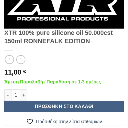
XTR 100% pure silicone oil 50.000cst
150ml RONNEFALK EDITION
11,00
€
Άμεση Παραλαβή / Παράδοση σε 1-3 ημέρες
XTR 100% pure silicone oil 50.000cst 150ml RONNEFALK EDIT
ΠΡΟΣΘΉΚΗ ΣΤΟ ΚΑΛΆΘΙ
Πρόσθήκη στην λίστα επιθυμιών