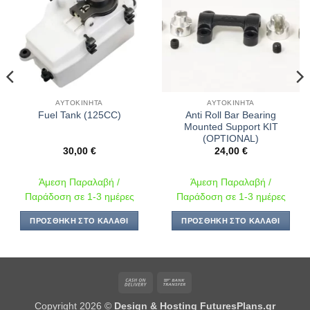
επιθυμιών
επιθυμιών
ΑΥΤΟΚΊΝΗΤΑ
ΑΥΤΟΚΊΝΗΤΑ
Anti Roll Bar Bearing
Fuel Tank (125CC)
Mounted Support KIT
(OPTIONAL)
30,00
€
24,00
€
Άμεση Παραλαβή /
Άμεση Παραλαβή /
Παράδοση σε 1-3 ημέρες
Παράδοση σε 1-3 ημέρες
ΠΡΟΣΘΉΚΗ ΣΤΟ ΚΑΛΆΘΙ
ΠΡΟΣΘΉΚΗ ΣΤΟ ΚΑΛΆΘΙ
Cash
Bank
On
Transfer
Copyright 2026 ©
Design & Hosting FuturesPlans.gr