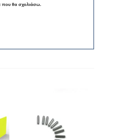
ά που θα σχολιάσω.
ήκη
Πρόσθήκη
στα
στην λίστα
ιών
επιθυμιών