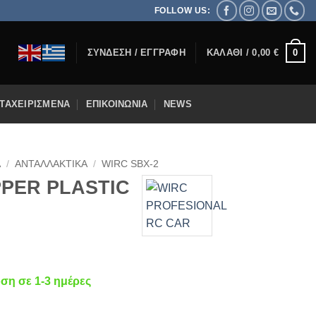
FOLLOW US:
0
ΣΎΝΔΕΣΗ / ΕΓΓΡΑΦΉ
ΚΑΛΆΘΙ /
0,00
€
ΤΑΧΕΙΡΙΣΜΈΝΑ
ΕΠΙΚΟΙΝΩΝΊΑ
NEWS
Α
/
ΑΝΤΑΛΛΑΚΤΙΚΆ
/
WIRC SBX-2
PER PLASTIC
η σε 1-3 ημέρες
ALL LINK ποσότητα