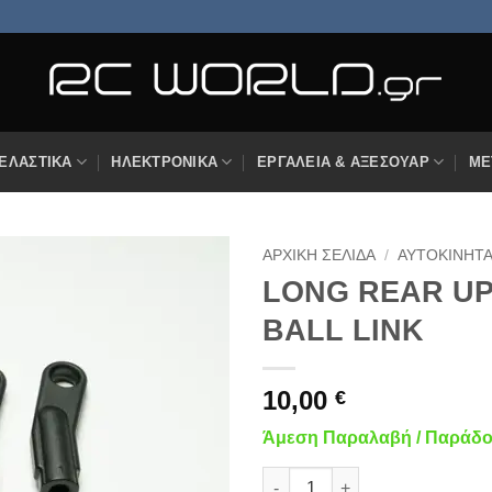
ΕΛΑΣΤΙΚΆ
ΗΛΕΚΤΡΟΝΙΚΆ
ΕΡΓΑΛΕΊΑ & ΑΞΕΣΟΥΆΡ
ΜΕ
ΑΡΧΙΚΉ ΣΕΛΊΔΑ
/
ΑΥΤΟΚΊΝΗΤ
LONG REAR UP
Πρόσθήκη
BALL LINK
στην
λίστα
επιθυμιών
10,00
€
Άμεση Παραλαβή / Παράδοσ
LONG REAR UPPER PLASTIC B