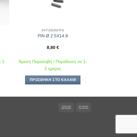
ΑΥΤΟΚΊΝΗΤΑ
PIN Ø 2.5X14.8
8,80
€
 1-
Άμεση Παραλαβή / Παράδοση σε 1-
3 ημέρες
ΠΡΟΣΘΉΚΗ ΣΤΟ ΚΑΛΆΘΙ
Cash
Bank
On
Transfer
Delivery