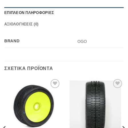
ΕΠΙΠΛΈΟΝ ΠΛΗΡΟΦΟΡΊΕΣ
ΑΞΙΟΛΟΓΉΣΕΙΣ (0)
BRAND
OGO
ΣΧΕΤΙΚΆ ΠΡΟΪΌΝΤΑ
Πρόσθήκη
Πρόσθήκη
στην λίστα
στην λίστα
επιθυμιών
επιθυμιών