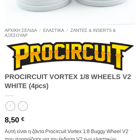
ΑΡΧΙΚΉ ΣΕΛΊΔΑ
/
ΕΛΑΣΤΙΚΆ
/
ΖΆΝΤΕΣ & INSERTS &
ΑΞΕΣΟΥΆΡ
PROCIRCUIT VORTEX 1/8 WHEELS V2
WHITE (4pcs)
8,50
€
Αυτή είναι η ζάντα Procircuit Vortex 1:8 Buggy Wheel V2
που προορίζεται για την έκδοση V2 των ελαστικών